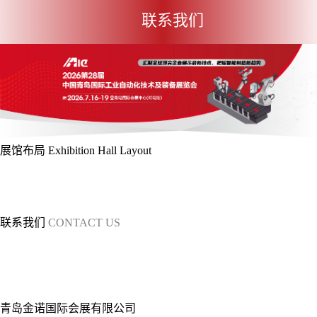
联系我们
展馆布局
Exhibition Hall Layout
展位申请
观众预登记
展会概况
展出范围
展馆布局
展会日程
展会地址
展会邀请函
展会视频
同
期展会
IAIE 2027青岛
联系我们
CONTACT US
工业自动化展
展会概况
参展热线：198-6287-7178
参展热线：198-6287-7283
参观
展出范围
热线：400-6767-071
媒体合作：0532-55552399
展馆布局
山东诺展国际会展有限公司
展会日程
展会地址
青岛金诺国际会展有限公司