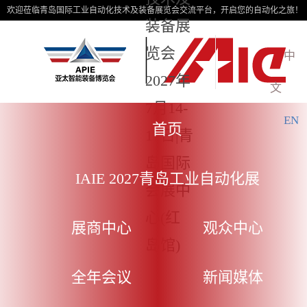
欢迎莅临青岛国际工业自动化技术及装备展览会交流平台，开启您的自动化之旅！
装备展
览会
中
2027年
文
7月14-
EN
首页
17日|青
岛国际
IAIE 2027青岛工业自动化展
会展中
心(红
展商中心
观众中心
岛馆)
全年会议
新闻媒体