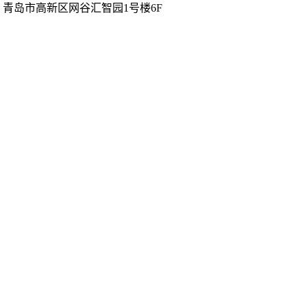
展会邀请函
青岛市高新区网谷汇智园1号楼6F
展会视频
qingdao@jinnoc.com
同期展会
www.jinnoc.com
展商中心
参展费用
展位申请
展馆布局
展会视频
展商视频
展会掠影
展商评语
下载中心
观众中心
观众预登记
展商名录
展馆布局
观众评语
品牌展商
下载中心
全年会议
会议论坛
新闻媒体
展会新闻