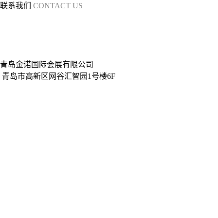
IAIE 2027青岛
联系我们
CONTACT US
工业自动化展
展会概况
参展热线：198-6287-7178
参展热线：198-6287-7283
参观
展出范围
热线：400-6767-071
媒体合作：0532-55552399
展馆布局
山东诺展国际会展有限公司
展会日程
展会地址
青岛金诺国际会展有限公司
展会邀请函
青岛市高新区网谷汇智园1号楼6F
展会视频
qingdao@jinnoc.com
同期展会
www.jinnoc.com
展商中心
参展费用
展位申请
展馆布局
展会视频
展商视频
展会掠影
展商评语
下载中心
观众中心
观众预登记
展商名录