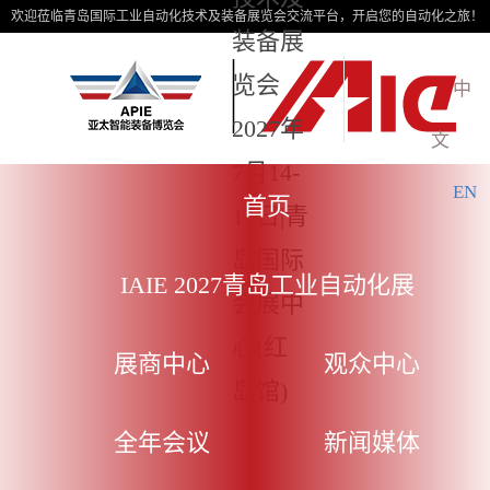
欢迎莅临青岛国际工业自动化技术及装备展览会交流平台，开启您的自动化之旅！
装备展
览会
中
2027年
文
7月14-
EN
首页
17日|青
岛国际
IAIE 2027青岛工业自动化展
会展中
心(红
展商中心
观众中心
岛馆)
全年会议
新闻媒体