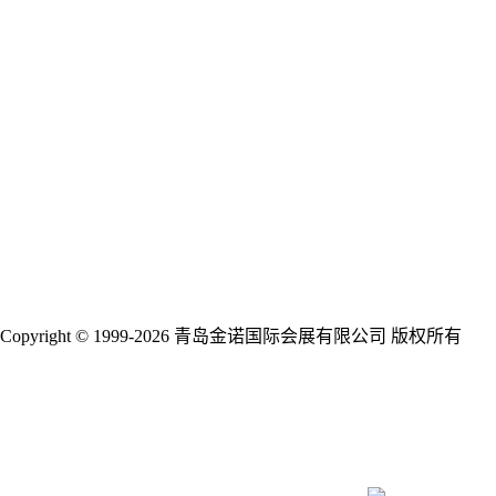
展馆布局
观众评语
品牌展商
下载中心
全年会议
会议论坛
新闻媒体
展会新闻
展商新闻
行业新闻
合作媒体
下载中心
联系我们
关于我们
资源合作
Copyright © 1999-2026 青岛金诺国际会展有限公司 版权所有
鲁
ICP备09014089号-18
鲁公网安备 37020202001388号
关注我们
参展热线：198-6287-7178