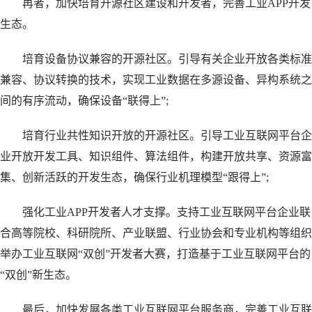
再者，加快培育开源社区建设和开发者，完善工业APP开发
生态。
培育设备协议兼容的开源社区。引导有关企业开放各类标准
兼容、协议转换的技术，实现工业数据在多源设备、异构系统之
间的有序流动，确保设备“联得上”;
培育行业共性知识开放的开源社区。引导工业互联网平台企
业开放开发工具、知识组件、算法组件，构建开放共享、资源富
集、创新活跃的开发生态，确保行业机理模型“跟得上”;
强化工业APP开发者人才支撑。支持工业互联网平台企业联
合高等院校、科研院所、产业联盟、行业协会和专业机构等组织
举办工业互联网“双创”开发者大赛，打造基于工业互联网平台的
“双创”新生态。
最后，加快发展各类工业互联网平台服务商，完善工业互联