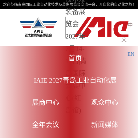
欢迎莅临青岛国际工业自动化技术及装备展览会交流平台，开启您的自动化之旅！
装备展
览会
中
2027年
文
7月14-
EN
首页
17日|青
岛国际
IAIE 2027青岛工业自动化展
会展中
心(红
展商中心
观众中心
岛馆)
全年会议
新闻媒体