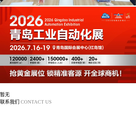
上一篇
青岛高新区骄傲！科创板标杆企业落子上海，闯入机器人新赛道
暂无
下一篇
IAIE 2027青岛
联系我们
CONTACT US
工业自动化展
展会概况
参展热线：198-6287-7178
参展热线：198-6287-7283
参观
展出范围
热线：400-6767-071
媒体合作：0532-55552399
展馆布局
山东诺展国际会展有限公司
展会日程