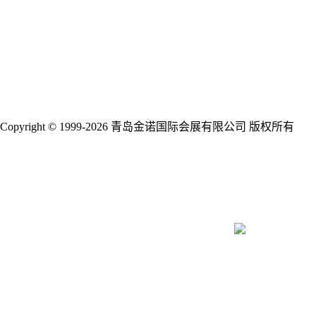
展会新闻
展商新闻
行业新闻
合作媒体
下载中心
联系我们
关于我们
资源合作
Copyright © 1999-2026 青岛金诺国际会展有限公司 版权所有
鲁
ICP备09014089号-18
鲁公网安备 37020202001388号
关注我们
参展热线：198-6287-7178
参展热线：198-6287-7283
参观热线：400-6767-071
青岛市高新区网谷汇智园1号楼6F