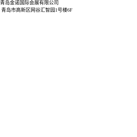
展会地址
青岛金诺国际会展有限公司
展会邀请函
青岛市高新区网谷汇智园1号楼6F
展会视频
qingdao@jinnoc.com
同期展会
www.jinnoc.com
展商中心
参展费用
展位申请
展馆布局
展会视频
展商视频
展会掠影
展商评语
下载中心
观众中心
观众预登记
展商名录
展馆布局
观众评语
品牌展商
下载中心
全年会议
会议论坛
新闻媒体