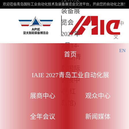
欢迎莅临青岛国际工业自动化技术及装备展览会交流平台，开启您的自动化之旅！
装备展
览会
中
2027年
文
7月14-
EN
首页
17日|青
岛国际
IAIE 2027青岛工业自动化展
会展中
心(红
展商中心
观众中心
岛馆)
全年会议
新闻媒体