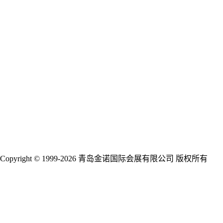
展馆布局
观众评语
品牌展商
下载中心
全年会议
会议论坛
新闻媒体
展会新闻
展商新闻
行业新闻
合作媒体
下载中心
联系我们
关于我们
资源合作
Copyright © 1999-2026 青岛金诺国际会展有限公司 版权所有
鲁
ICP备09014089号-18
鲁公网安备 37020202001388号
关注我们
参展热线：198-6287-7178