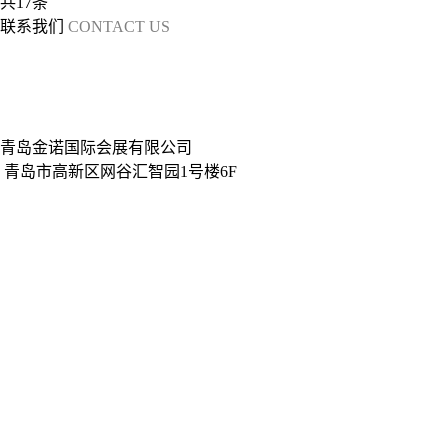
共17条
首页
<
1
2
>
末页
IAIE 2027青岛
联系我们
CONTACT US
工业自动化展
展会概况
参展热线：198-6287-7178
参展热线：198-6287-7283
参观
展出范围
热线：400-6767-071
媒体合作：0532-55552399
展馆布局
山东诺展国际会展有限公司
展会日程
展会地址
青岛金诺国际会展有限公司
展会邀请函
青岛市高新区网谷汇智园1号楼6F
展会视频
qingdao@jinnoc.com
同期展会
www.jinnoc.com
展商中心
参展费用
展位申请
展馆布局
展会视频
展商视频
展会掠影
展商评语
下载中心
观众中心
观众预登记
展商名录